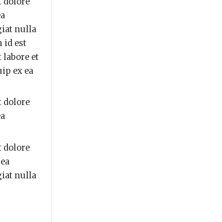
t dolore
ea
iat nulla
 id est
 labore et
ip ex ea
t dolore
ea
t dolore
 ea
iat nulla