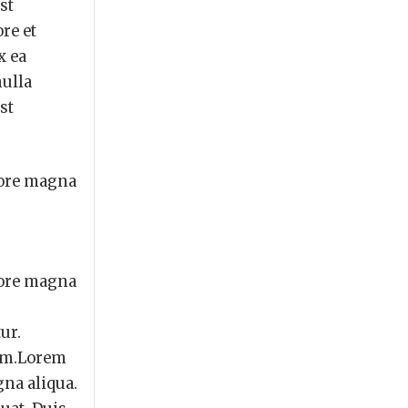
st
re et
x ea
nulla
st
lore magna
lore magna
ur.
rum.Lorem
gna aliqua.