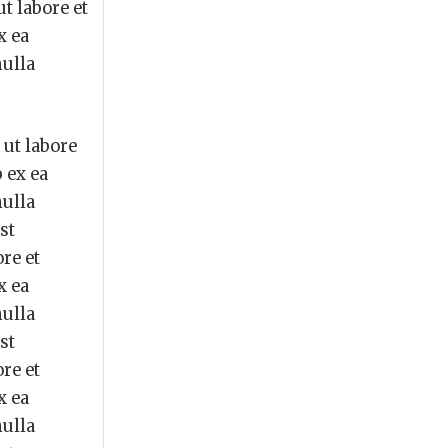
t labore et
x ea
nulla
 ut labore
 ex ea
nulla
st
re et
x ea
nulla
st
re et
x ea
nulla