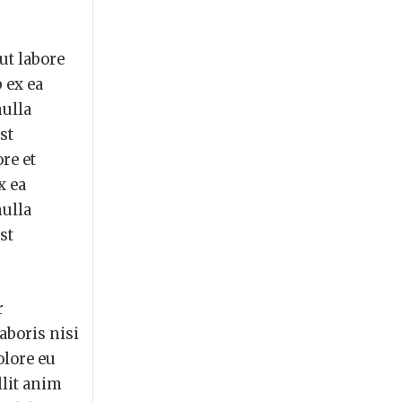
ut labore
 ex ea
nulla
st
re et
x ea
nulla
st
r
aboris nisi
olore eu
llit anim