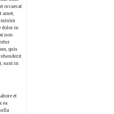
nt occaecat
t amet,
ad minim
 dolor in
tat non
tetur
iam, quis
prehenderit
t, sunt in
abore et
x ea
nulla