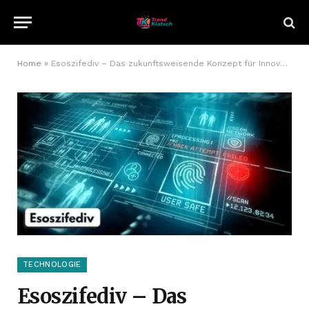
Home
»
Esoszifediv – Das zukunftsweisende Konzept für Innovation, Kreativität und digitalen Erfolg
TECHNOLOGIE
Esoszifediv – Das