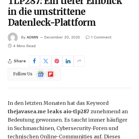
TLP287: Ein tiefer Einblick
in die umstrittene
Datenleck-Plattform
By
ADMIN
December 20, 2025
1 Comment
4 Mins Read
Share
Google
Flipboard
Follow Us
News
In den letzten Monaten hat das Keyword
thejavasea.me leaks aio-tlp287
zunehmend an
Bedeutung gewonnen. Es taucht immer häufiger
in Suchmaschinen, Cybersecurity-Foren und
technischen Online-Communities auf. Dieses