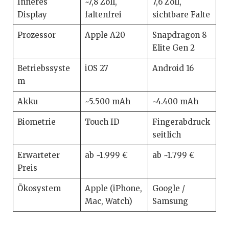
Inneres
~7,8 Zoll,
7,6 Zoll,
Display
faltenfrei
sichtbare Falte
Prozessor
Apple A20
Snapdragon 8
Elite Gen 2
Betriebssyste
iOS 27
Android 16
m
Akku
~5.500 mAh
~4.400 mAh
Biometrie
Touch ID
Fingerabdruck
seitlich
Erwarteter
ab ~1.999 €
ab ~1.799 €
Preis
Ökosystem
Apple (iPhone,
Google /
Mac, Watch)
Samsung