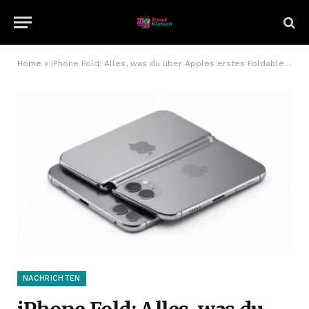
Home
»
iPhone Fold: Alles, was du über Apples erstes Foldable wissen musst
NACHRICHTEN