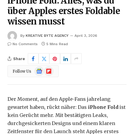
iPhone Fold: Alles, was du
über Apples erstes Foldable
wissen musst
By
KREATIVE BYTE AGENCY
April 3, 2026
No Comments
5 Mins Read
Share
Google
Flipboard
Follow Us
News
Der Moment, auf den Apple-Fans jahrelang
gewartet haben, rückt näher: Das
iPhone Fold
ist
kein Gerücht mehr. Mit bestätigten Leaks,
durchgesickerten Designs und einem klaren
Zeitfenster für den Launch steht Apples erstes