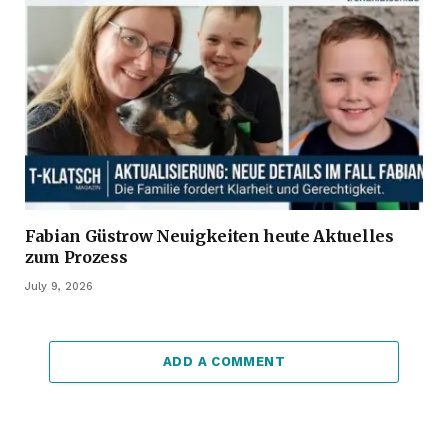
Fabian Güstrow Neuigkeiten heute Aktuelles
zum Prozess
July 9, 2026
ADD A COMMENT