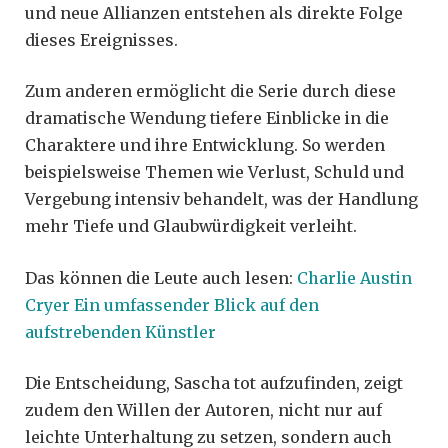
und neue Allianzen entstehen als direkte Folge
dieses Ereignisses.
Zum anderen ermöglicht die Serie durch diese
dramatische Wendung tiefere Einblicke in die
Charaktere und ihre Entwicklung. So werden
beispielsweise Themen wie Verlust, Schuld und
Vergebung intensiv behandelt, was der Handlung
mehr Tiefe und Glaubwürdigkeit verleiht.
Das können die Leute auch lesen:
Charlie Austin
Cryer Ein umfassender Blick auf den
aufstrebenden Künstler
Die Entscheidung, Sascha tot aufzufinden, zeigt
zudem den Willen der Autoren, nicht nur auf
leichte Unterhaltung zu setzen, sondern auch