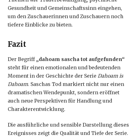
Gesundheit und Gemeinschaftssinn eingehen,
um den Zuschauerinnen und Zuschauern noch
tiefere Einblicke zu bieten.
Fazit
Der Begriff
„dahoam sascha tot aufgefunden“
steht für einen emotionalen und bedeutenden
Moment in der Geschichte der Serie
Dahoam is
Dahoam
. Saschas Tod markiert nicht nur einen
dramatischen Wendepunkt, sondern eröffnet
auch neue Perspektiven für Handlung und
Charakterentwicklung.
Die ausführliche und sensible Darstellung dieses
Ereignisses zeigt die Qualität und Tiefe der Serie.