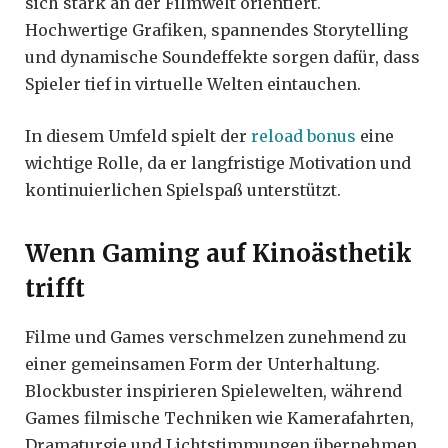
sich stark an der Filmwelt orientiert.
Hochwertige Grafiken, spannendes Storytelling
und dynamische Soundeffekte sorgen dafür, dass
Spieler tief in virtuelle Welten eintauchen.
In diesem Umfeld spielt der
reload bonus
eine
wichtige Rolle, da er langfristige Motivation und
kontinuierlichen Spielspaß unterstützt.
Wenn Gaming auf Kinoästhetik
trifft
Filme und Games verschmelzen zunehmend zu
einer gemeinsamen Form der Unterhaltung.
Blockbuster inspirieren Spielewelten, während
Games filmische Techniken wie Kamerafahrten,
Dramaturgie und Lichtstimmungen übernehmen.