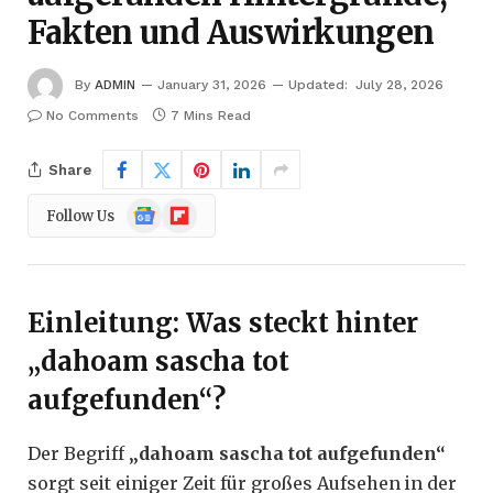
Fakten und Auswirkungen
By
ADMIN
January 31, 2026
Updated:
July 28, 2026
No Comments
7 Mins Read
Share
Google
Flipboard
Follow Us
News
Einleitung: Was steckt hinter
„dahoam sascha tot
aufgefunden“?
Der Begriff
„dahoam sascha tot aufgefunden“
sorgt seit einiger Zeit für großes Aufsehen in der