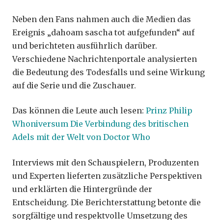
Neben den Fans nahmen auch die Medien das
Ereignis „dahoam sascha tot aufgefunden“ auf
und berichteten ausführlich darüber.
Verschiedene Nachrichtenportale analysierten
die Bedeutung des Todesfalls und seine Wirkung
auf die Serie und die Zuschauer.
Das können die Leute auch lesen:
Prinz Philip
Whoniversum Die Verbindung des britischen
Adels mit der Welt von Doctor Who
Interviews mit den Schauspielern, Produzenten
und Experten lieferten zusätzliche Perspektiven
und erklärten die Hintergründe der
Entscheidung. Die Berichterstattung betonte die
sorgfältige und respektvolle Umsetzung des