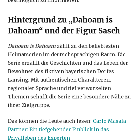
Hintergrund zu „Dahoam is
Dahoam“ und der Figur Sasch
Dahoam is Dahoam
zählt zu den beliebtesten
Heimatserien im deutschsprachigen Raum. Die
Serie erzählt die Geschichten und das Leben der
Bewohner des fiktiven bayerischen Dorfes
Lansing. Mit authentischen Charakteren,
regionaler Sprache und tief verwurzelten
Themen schafft die Serie eine besondere Nähe zu
ihrer Zielgruppe.
Das können die Leute auch lesen:
Carlo Masala
Partner: Ein tiefgehender Einblick in das
Privatleben des Experten