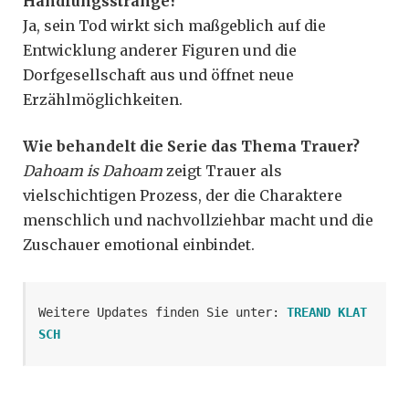
Handlungsstränge?
Ja, sein Tod wirkt sich maßgeblich auf die
Entwicklung anderer Figuren und die
Dorfgesellschaft aus und öffnet neue
Erzählmöglichkeiten.
Wie behandelt die Serie das Thema Trauer?
Dahoam is Dahoam
zeigt Trauer als
vielschichtigen Prozess, der die Charaktere
menschlich und nachvollziehbar macht und die
Zuschauer emotional einbindet.
Weitere Updates finden Sie unter: 
TREAND KLAT
SCH