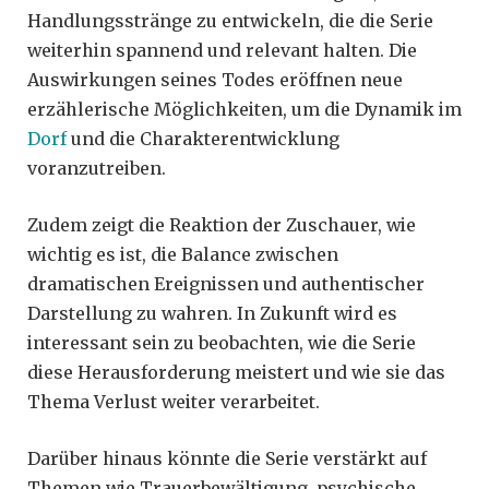
Handlungsstränge zu entwickeln, die die Serie
weiterhin spannend und relevant halten. Die
Auswirkungen seines Todes eröffnen neue
erzählerische Möglichkeiten, um die Dynamik im
Dorf
und die Charakterentwicklung
voranzutreiben.
Zudem zeigt die Reaktion der Zuschauer, wie
wichtig es ist, die Balance zwischen
dramatischen Ereignissen und authentischer
Darstellung zu wahren. In Zukunft wird es
interessant sein zu beobachten, wie die Serie
diese Herausforderung meistert und wie sie das
Thema Verlust weiter verarbeitet.
Darüber hinaus könnte die Serie verstärkt auf
Themen wie Trauerbewältigung, psychische