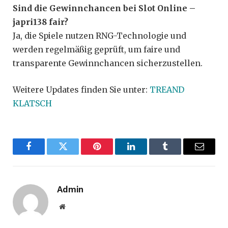
Sind die Gewinnchancen bei Slot Online –
japri138 fair?
Ja, die Spiele nutzen RNG-Technologie und
werden regelmäßig geprüft, um faire und
transparente Gewinnchancen sicherzustellen.
Weitere Updates finden Sie unter:
TREAND
KLATSCH
Facebook
Twitter
Pinterest
LinkedIn
Tumblr
Email
Admin
Website