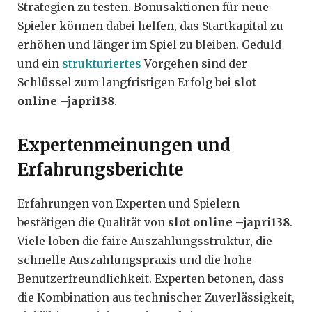
Strategien zu testen. Bonusaktionen für neue
Spieler können dabei helfen, das Startkapital zu
erhöhen und länger im Spiel zu bleiben. Geduld
und ein
strukturiertes
Vorgehen sind der
Schlüssel zum langfristigen Erfolg bei
slot
online –japri138
.
Expertenmeinungen und
Erfahrungsberichte
Erfahrungen von Experten und Spielern
bestätigen die Qualität von
slot online –japri138
.
Viele loben die faire Auszahlungsstruktur, die
schnelle Auszahlungspraxis und die hohe
Benutzerfreundlichkeit. Experten betonen, dass
die Kombination aus technischer Zuverlässigkeit,