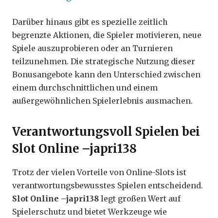
Darüber hinaus gibt es spezielle zeitlich
begrenzte Aktionen, die Spieler motivieren, neue
Spiele auszuprobieren oder an Turnieren
teilzunehmen. Die strategische Nutzung dieser
Bonusangebote kann den Unterschied zwischen
einem durchschnittlichen und einem
außergewöhnlichen Spielerlebnis ausmachen.
Verantwortungsvoll Spielen bei
Slot Online –japri138
Trotz der vielen Vorteile von Online-Slots ist
verantwortungsbewusstes Spielen entscheidend.
Slot Online –japri138
legt großen Wert auf
Spielerschutz und bietet Werkzeuge wie