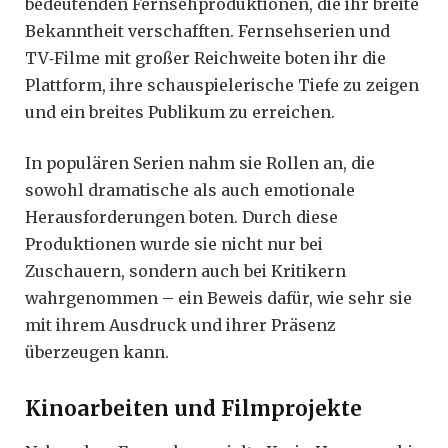
bedeutenden Fernsehproduktionen, die ihr breite
Bekanntheit verschafften. Fernsehserien und
TV‑Filme mit großer Reichweite boten ihr die
Plattform, ihre schauspielerische Tiefe zu zeigen
und ein breites Publikum zu erreichen.
In populären Serien nahm sie Rollen an, die
sowohl dramatische als auch emotionale
Herausforderungen boten. Durch diese
Produktionen wurde sie nicht nur bei
Zuschauern, sondern auch bei Kritikern
wahrgenommen – ein Beweis dafür, wie sehr sie
mit ihrem Ausdruck und ihrer Präsenz
überzeugen kann.
Kinoarbeiten und Filmprojekte