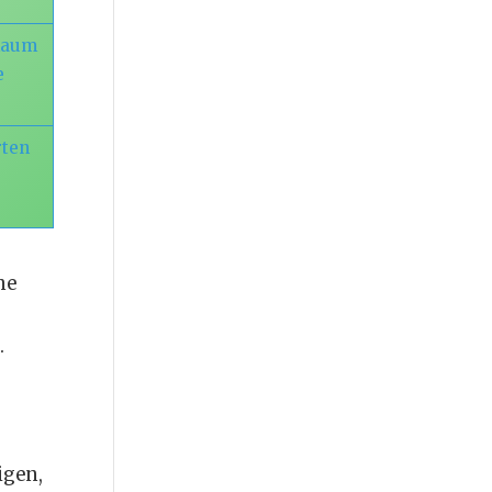
 Raum
e
rten
ne
.
igen,