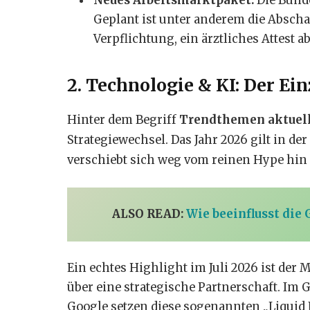
Neues Arbeitsmarktpaket:
Die Bund
Geplant ist unter anderem die Absch
Verpflichtung, ein ärztliches Attest
2. Technologie & KI: Der Ei
Hinter dem Begriff
Trendthemen aktuel
Strategiewechsel. Das Jahr 2026 gilt in der 
verschiebt sich weg vom reinen Hype hin 
ALSO READ:
Wie beeinflusst die
Ein echtes Highlight im Juli 2026 ist der 
über eine strategische Partnerschaft. Im
Google setzen diese sogenannten „Liquid 