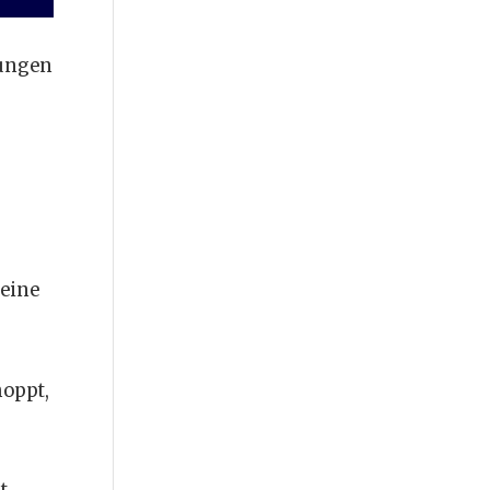
sungen
 eine
hoppt,