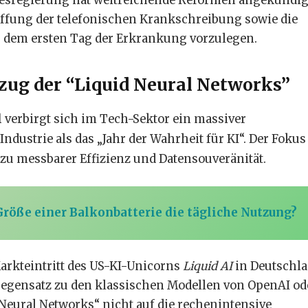
esregierung hat weitreichende Reformen angekündig
affung der telefonischen Krankschreibung sowie die
 ab dem ersten Tag der Erkrankung vorzulegen.
nzug der “Liquid Neural Networks”
l
verbirgt sich im Tech-Sektor ein massiver
Industrie als das „Jahr der Wahrheit für KI“.
Der Fokus
zu messbarer Effizienz und Datensouveränität.
 Größe einer Balkonbatterie die tägliche Nutzung?
Markteintritt des US-KI-Unicorns
Liquid AI
in Deutschl
 Gegensatz zu den klassischen Modellen von OpenAI od
Neural Networks“ nicht auf die rechenintensive