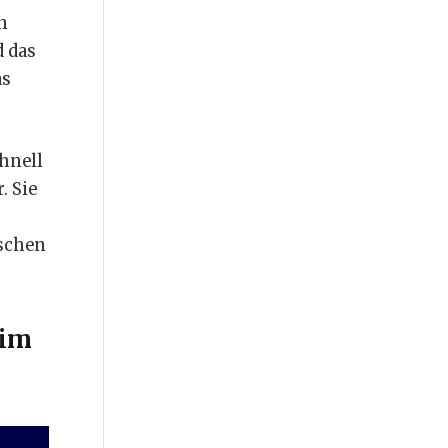
n
d das
as
hnell
. Sie
ischen
 im