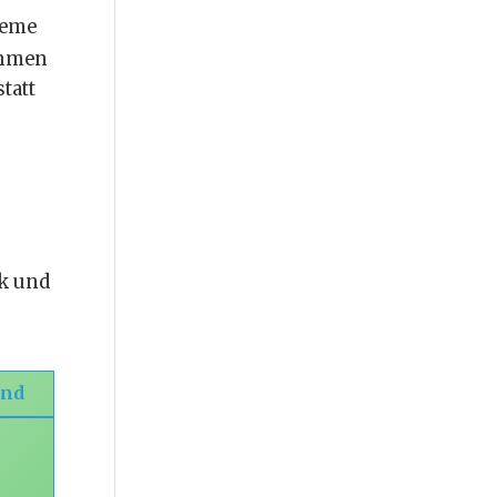
teme
ehmen
tatt
ik und
und