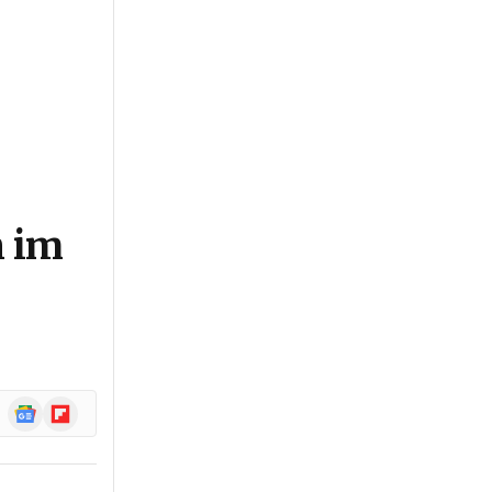
n im
Google
Flipboard
News