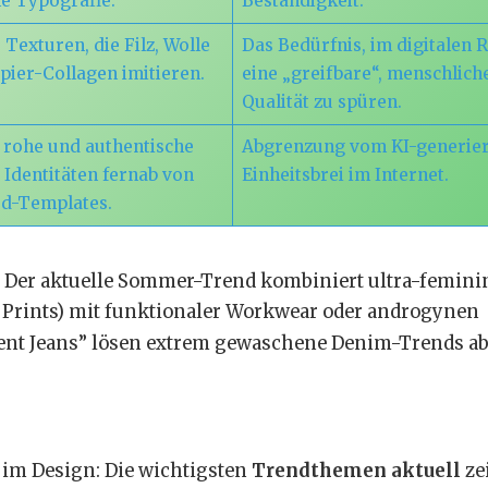
le Typografie.
Beständigkeit.
 Texturen, die Filz, Wolle
Das Bedürfnis, im digitalen
pier-Collagen imitieren.
eine „greifbare“, menschlich
Qualität zu spüren.
 rohe und authentische
Abgrenzung vom KI-generie
e Identitäten fernab von
Einheitsbrei im Internet.
d-Templates.
e: Der aktuelle Sommer-Trend kombiniert ultra-femini
le Prints) mit funktionaler Workwear oder androgynen
nt Jeans” lösen extrem gewaschene Denim-Trends ab
r im Design: Die wichtigsten
Trendthemen aktuell
ze