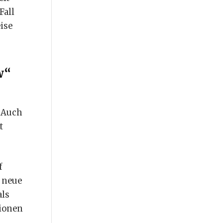
Fall
ise
w“
. Auch
t
f
e neue
als
tionen