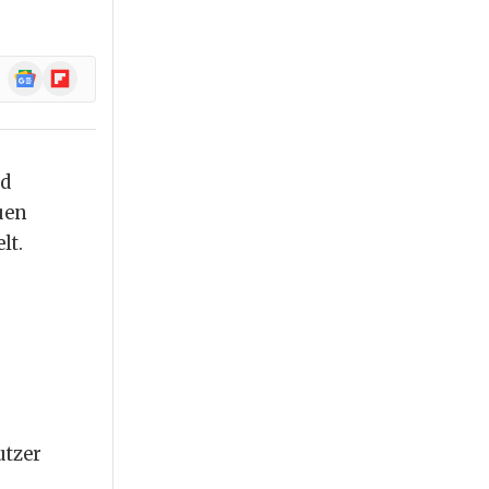
Google
Flipboard
News
nd
uen
lt.
utzer