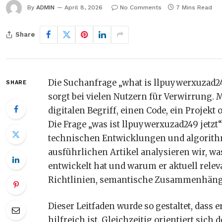
By
ADMIN
April 8, 2026
No Comments
7 Mins Read
Share
Die Suchanfrage „what is llpuywerxuzad
SHARE
sorgt bei vielen Nutzern für Verwirrung.
digitalen Begriff, einen Code, ein Projekt
Die Frage „was ist llpuywerxuzad249 jetzt
technischen Entwicklungen und algorith
ausführlichen Artikel analysieren wir, wa
entwickelt hat und warum er aktuell relev
Richtlinien, semantische Zusammenhänge 
Dieser Leitfaden wurde so gestaltet, dass 
hilfreich ist. Gleichzeitig orientiert sich