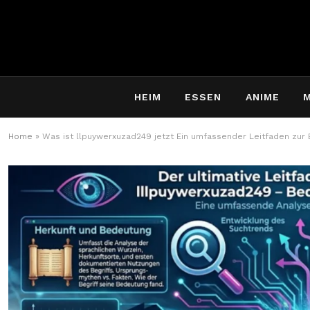
HEIM
ESSEN
ANIME
Home
»
Was ist llpuywerxuzad249 jetzt Ein umfassender Leitfaden zur 