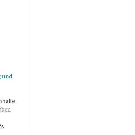
g und
nhalte
taben
fs