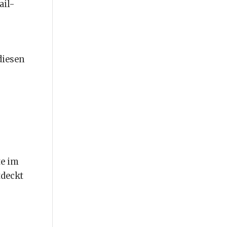
ail-
diesen
te im
tdeckt