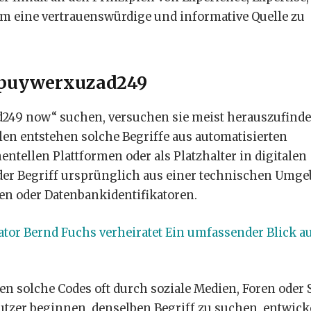
um eine vertrauenswürdige und informative Quelle zu
llpuywerxuzad249
249 now“ suchen, versuchen sie meist herauszufinde
llen entstehen solche Begriffe aus automatisierten
ntellen Plattformen oder als Platzhalter in digitalen
der Begriff ursprünglich aus einer technischen Umg
len oder Datenbankidentifikatoren.
tor Bernd Fuchs verheiratet Ein umfassender Blick a
en solche Codes oft durch soziale Medien, Foren oder 
utzer beginnen, denselben Begriff zu suchen, entwick