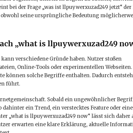
nt bei der Frage „was ist llpuywerxuzad249 jetzt“ der 
a, obwohl seine ursprüngliche Bedeutung möglicherwe
ch „what is llpuywerxuzad249 no
e kann verschiedene Gründe haben. Nutzer stoßen
Dateien, Online-Tools oder experimentellen Webseiten
xte können solche Begriffe enthalten. Dadurch entsteh
n führt.
nternetgemeinschaft. Sobald ein ungewöhnlicher Begrif
 dahinter ein Trend, ein verstecktes Feature oder ein
ter „what is llpuywerxuzad249 now“ lässt sich daher 
tzer erwarten eine klare Erklärung, aktuelle Informa
text.