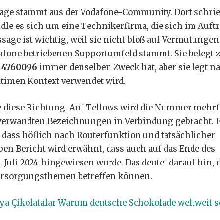
ssage stammt aus der Vodafone-Community. Dort schri
le es sich um eine Technikerfirma, die sich im Auft
sage ist wichtig, weil sie nicht bloß auf Vermutungen
dafone betriebenen Supportumfeld stammt. Sie belegt 
44760096
immer denselben Zweck hat, aber sie legt na
timen Kontext verwendet wird.
se diese Richtung. Auf Tellows wird die Nummer mehr
 verwandten Bezeichnungen in Verbindung gebracht. 
 dass höflich nach Routerfunktion und tatsächlicher
ben Bericht wird erwähnt, dass auch auf das Ende des
Juli 2024 hingewiesen wurde. Das deutet darauf hin, 
Versorgungsthemen betreffen können.
a Çikolatalar Warum deutsche Schokolade weltweit s