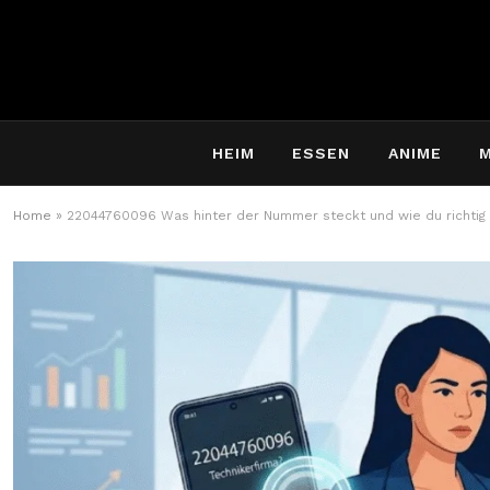
HEIM
ESSEN
ANIME
Home
»
22044760096 Was hinter der Nummer steckt und wie du richtig 