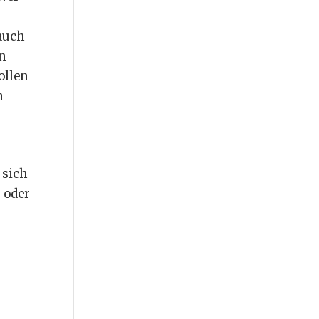
 auch
n
ollen
m
 sich
 oder