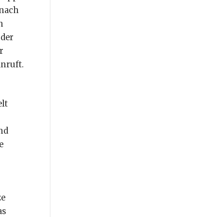
 nach
h
 der
r
nruft.
lt
nd
e
ze
as