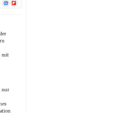
Google
Flipboard
News
der
ern
r mit
l nur
nes
ation