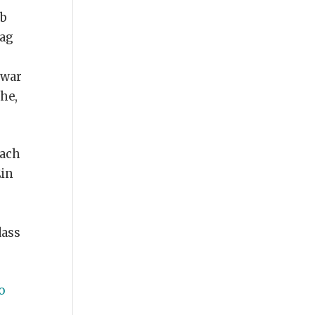
eb
rag
zwar
he,
fach
Ein
dass
o