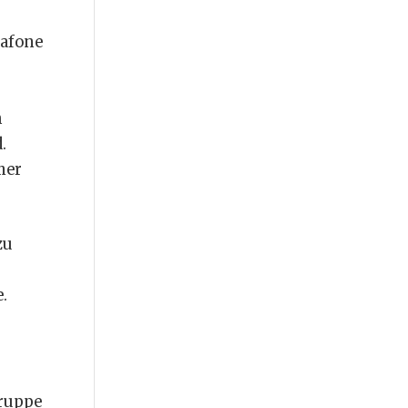
afone
h
.
mer
zu
.
Gruppe