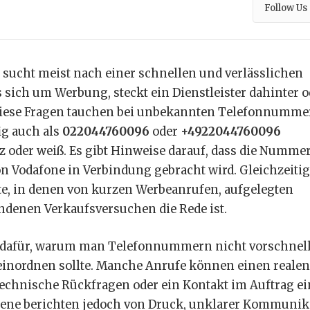
Follow Us
, sucht meist nach einer schnellen und verlässlichen
s sich um Werbung, steckt ein Dienstleister dahinter o
u diese Fragen tauchen bei unbekannten Telefonnumm
ig auch als
022044760096
oder
+4922044760096
rz oder weiß. Es gibt Hinweise darauf, dass die Numme
Vodafone in Verbindung gebracht wird. Gleichzeitig
te, in denen von kurzen Werbeanrufen, aufgelegten
enen Verkaufsversuchen die Rede ist.
l dafür, warum man Telefonnummern nicht vorschnel
 einordnen sollte. Manche Anrufe können einen realen
technische Rückfragen oder ein Kontakt im Auftrag ei
ene berichten jedoch von Druck, unklarer Kommunik