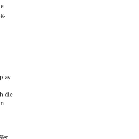
ie
g.
play
-
h die
in
 Wer