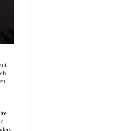
n
mit
och
gen
ite
ie
nders