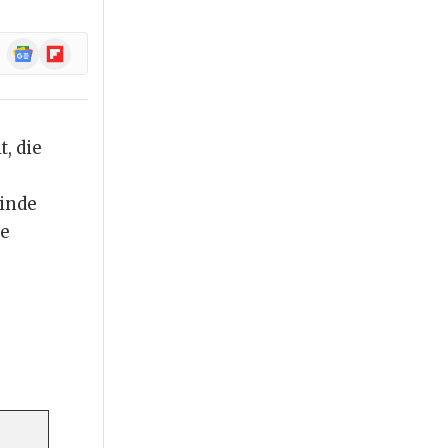
Google
Flipboard
News
, die
einde
ie