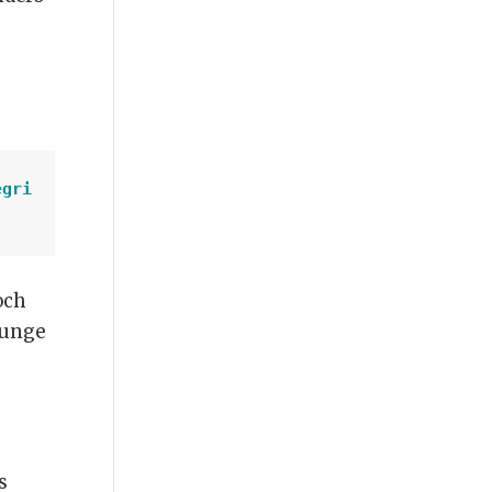
egri
och
junge
s