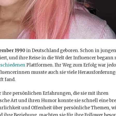
tember 1990
in Deutschland geboren. Schon in junge
ert, und ihre Reise in die Welt der Influencer begann 
rschiedenen
Plattformen. Ihr Weg zum Erfolg war jed
nfluencerinnen musste auch sie viele Herausforderun
ft fand.
 ihre persönlichen Erfahrungen, die sie mit ihren
ische Art und ihren Humor konnte sie schnell eine bre
hrlichkeit und Offenheit über persönliche Themen, w
d ihre Beziehung, machten sie für ihre Follower beso