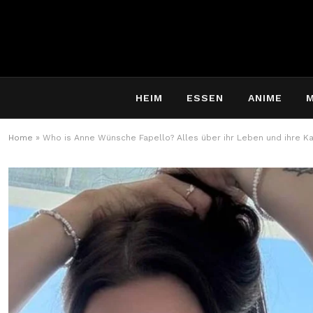
HEIM
ESSEN
ANIME
Home
»
Who is Anne Wünsche Fapello? Alles über ihr Leben und ihre Ka