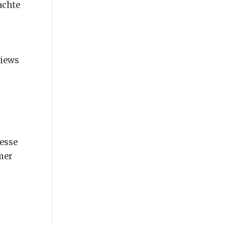
achte
views
resse
mer