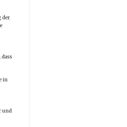
g der
e
, dass
e in
r und