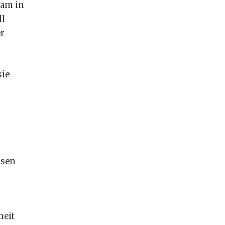
sam in
ll
er
sie
hsen
heit