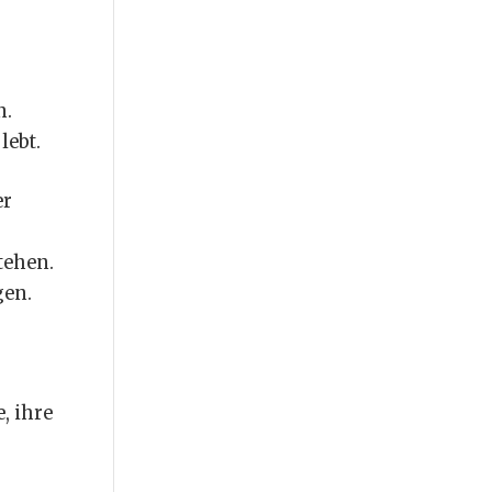
n.
lebt.
er
tehen.
gen.
, ihre