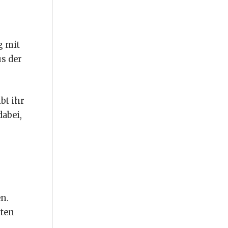
g mit
us der
bt ihr
dabei,
n.
nten