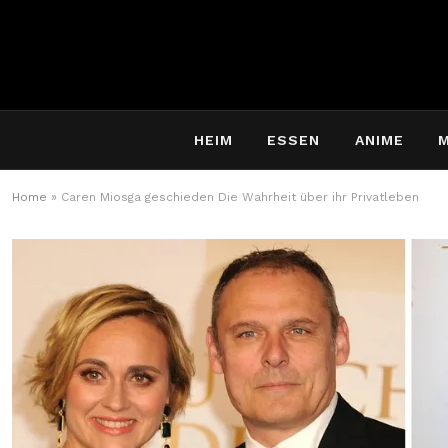
HEIM
ESSEN
ANIME
Home
»
Caren Miosga geschieden Die Wahrheit über ihr Privatleben