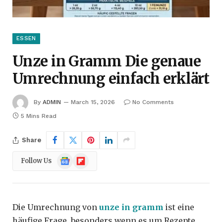
ESSEN
Unze in Gramm Die genaue
Umrechnung einfach erklärt
By
ADMIN
March 15, 2026
No Comments
5 Mins Read
Share
Google
Flipboard
Follow Us
News
Die Umrechnung von
unze in gramm
ist eine
häufige Frage, besonders wenn es um Rezepte,