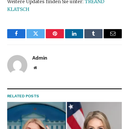
Weitere Updates finden Sie unter:
TREAND
KLATSCH
Facebook
Twitter
Pinterest
LinkedIn
Tumblr
Email
Admin
Website
RELATED
POSTS