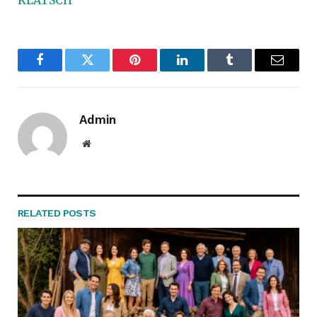
Facebook
Twitter
Pinterest
LinkedIn
Tumblr
Email
Admin
Website
RELATED
POSTS