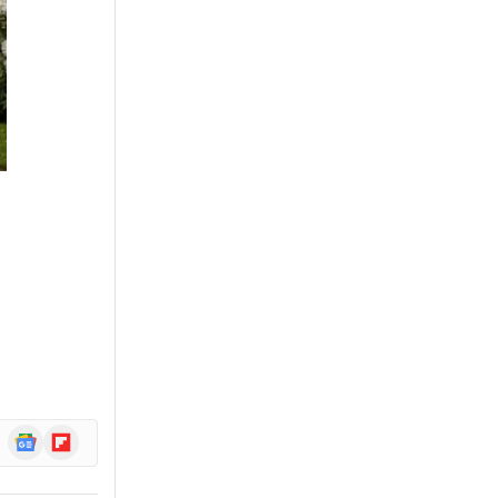
Google
Flipboard
News