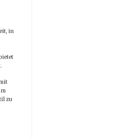
it, in
bietet
.
mit
 um
il zu