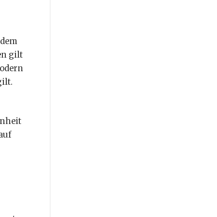
t dem
n gilt
modern
ilt.
nheit
auf