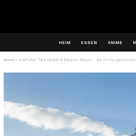
HEIM
ESSEN
ANIME
Home
»
Gräflicher Park Health & Balance Resort – Ein Ort für ganzheitl