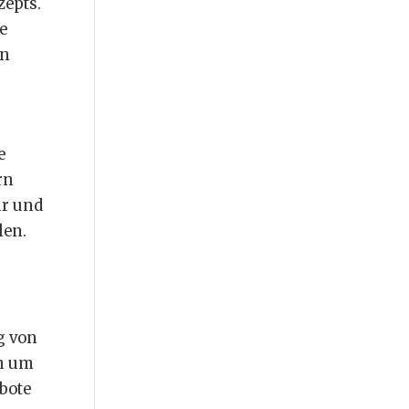
zepts.
e
in
e
rn
ur und
len.
g von
rn um
bote