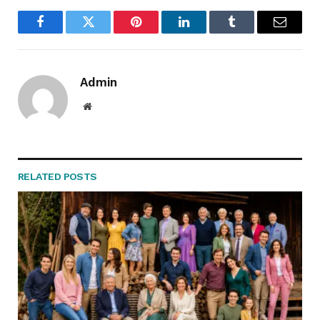
Facebook
Twitter
Pinterest
LinkedIn
Tumblr
Email
Admin
Website
RELATED
POSTS