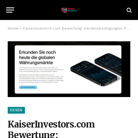
Home
»
KaiserInvestors.com Bewertung: Handelsbedingungen, Preisstruktur und Plattformtransparenz
ESSEN
KaiserInvestors.com
Bewertung: