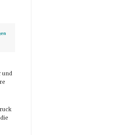
en 
r und
re
Druck
 die