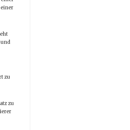
 einer
teht
g und
t zu
atz zu
ierer