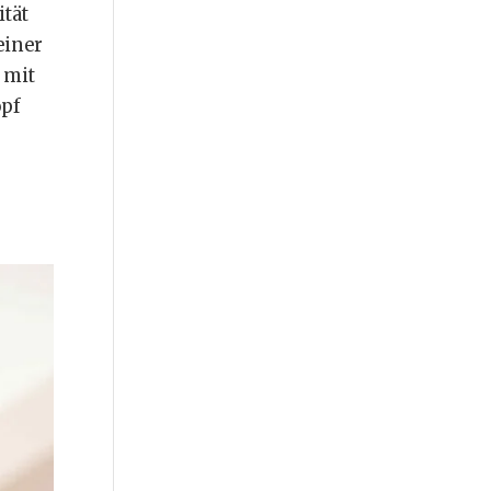
ität
einer
 mit
opf