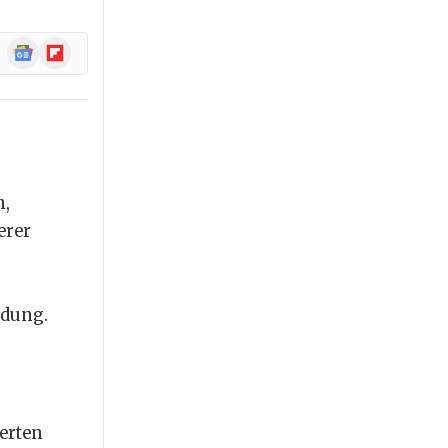
Google
Flipboard
News
n,
erer
ndung.
ierten