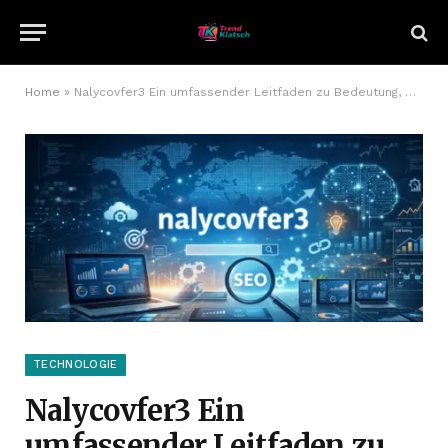
Home
»
Nalycovfer3 Ein umfassender Leitfaden zu Bedeutung, Anwendung und digitaler Relevanz
TECHNOLOGIE
Nalycovfer3 Ein
umfassender Leitfaden zu