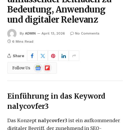
Bedeutung, Anwendung
und digitaler Relevanz
By
ADMIN
April 13, 2026
No Comments
6 Mins Read
Share
Google
Flipboard
Follow Us
News
Einführung in das Keyword
nalycovfer3
Das Konzept
nalycovfer3
ist ein aufkommender
digitaler Begriff, der zunehmend in SEO-