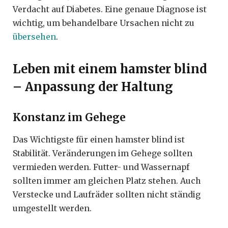
Verdacht auf Diabetes. Eine genaue Diagnose ist
wichtig, um behandelbare Ursachen nicht zu
übersehen
.
Leben mit einem hamster blind
– Anpassung der Haltung
Konstanz im Gehege
Das Wichtigste für einen hamster blind ist
Stabilität. Veränderungen im Gehege sollten
vermieden werden. Futter- und Wassernapf
sollten immer am gleichen Platz stehen. Auch
Verstecke und Laufräder sollten nicht ständig
umgestellt werden.