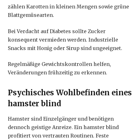
zählen Karotten in kleinen Mengen sowie grüne
Blattgemüsearten.
Bei Verdacht auf Diabetes sollte Zucker
konsequent vermieden werden. Industrielle
Snacks mit Honig oder Sirup sind ungeeignet.
Regelmäßige Gewichtskontrollen helfen,
Veränderungen frühzeitig zu erkennen.
Psychisches Wohlbefinden eines
hamster blind
Hamster sind Einzelgänger und benötigen
dennoch geistige Anreize. Ein hamster blind
profitiert von vertrauten Routinen. Feste