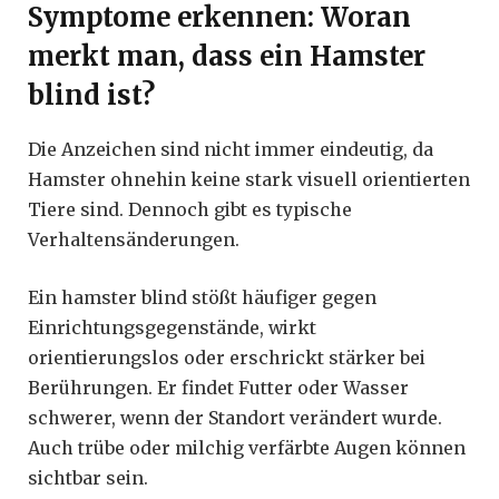
Symptome erkennen: Woran
merkt man, dass ein Hamster
blind ist?
Die Anzeichen sind nicht immer eindeutig, da
Hamster ohnehin keine stark visuell orientierten
Tiere sind. Dennoch gibt es typische
Verhaltensänderungen.
Ein hamster blind stößt häufiger gegen
Einrichtungsgegenstände, wirkt
orientierungslos oder erschrickt stärker bei
Berührungen. Er findet Futter oder Wasser
schwerer, wenn der Standort verändert wurde.
Auch trübe oder milchig verfärbte Augen können
sichtbar sein.