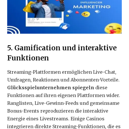
5. Gamification und interaktive
Funktionen
Streaming-Plattformen ermöglichen Live-Chat,
Umfragen, Reaktionen und Abonnenten-Vorteile.
Glücksspielunternehmen spiegeln
diese
Funktionen auf ihren eigenen Plattformen wider.
Ranglisten, Live-Gewinn-Feeds und gemeinsame
Bonus-Events reproduzieren die interaktive
Energie eines Livestreams. Einige Casinos
integrieren direkte Streaming-Funktionen, die es