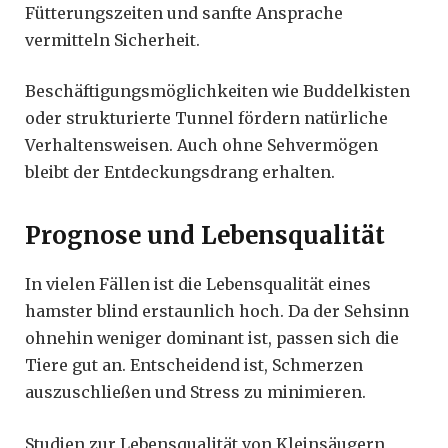
Fütterungszeiten und sanfte Ansprache
vermitteln Sicherheit.
Beschäftigungsmöglichkeiten wie Buddelkisten
oder strukturierte Tunnel fördern natürliche
Verhaltensweisen. Auch ohne Sehvermögen
bleibt der Entdeckungsdrang erhalten.
Prognose und Lebensqualität
In vielen Fällen ist die Lebensqualität eines
hamster blind erstaunlich hoch. Da der Sehsinn
ohnehin weniger dominant ist, passen sich die
Tiere gut an. Entscheidend ist, Schmerzen
auszuschließen und Stress zu minimieren.
Studien zur Lebensqualität von Kleinsäugern