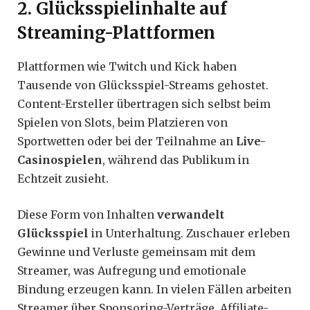
2. Glücksspielinhalte auf
Streaming-Plattformen
Plattformen wie Twitch und Kick haben
Tausende von Glücksspiel-Streams gehostet.
Content-Ersteller übertragen sich selbst beim
Spielen von Slots, beim Platzieren von
Sportwetten oder bei der Teilnahme an
Live-
Casinospielen
, während das Publikum in
Echtzeit zusieht.
Diese Form von Inhalten
verwandelt
Glücksspiel
in Unterhaltung. Zuschauer erleben
Gewinne und Verluste gemeinsam mit dem
Streamer, was Aufregung und emotionale
Bindung erzeugen kann. In vielen Fällen arbeiten
Streamer über Sponsoring-Verträge, Affiliate-