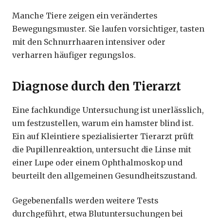
Manche Tiere zeigen ein verändertes
Bewegungsmuster. Sie laufen vorsichtiger, tasten
mit den Schnurrhaaren intensiver oder
verharren häufiger regungslos.
Diagnose durch den Tierarzt
Eine fachkundige Untersuchung ist unerlässlich,
um festzustellen, warum ein hamster blind ist.
Ein auf Kleintiere spezialisierter Tierarzt prüft
die Pupillenreaktion, untersucht die Linse mit
einer Lupe oder einem Ophthalmoskop und
beurteilt den allgemeinen Gesundheitszustand.
Gegebenenfalls werden weitere Tests
durchgeführt, etwa Blutuntersuchungen bei