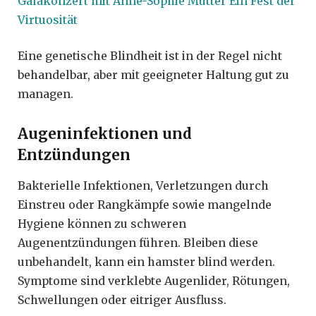
Galakonzert mit Anne-Sophie Mutter Ein Fest der
Virtuosität
Eine genetische Blindheit ist in der Regel nicht
behandelbar, aber mit geeigneter Haltung gut zu
managen.
Augeninfektionen und
Entzündungen
Bakterielle Infektionen, Verletzungen durch
Einstreu oder Rangkämpfe sowie mangelnde
Hygiene können zu schweren
Augenentzündungen führen. Bleiben diese
unbehandelt, kann ein hamster blind werden.
Symptome sind verklebte Augenlider, Rötungen,
Schwellungen oder eitriger Ausfluss.