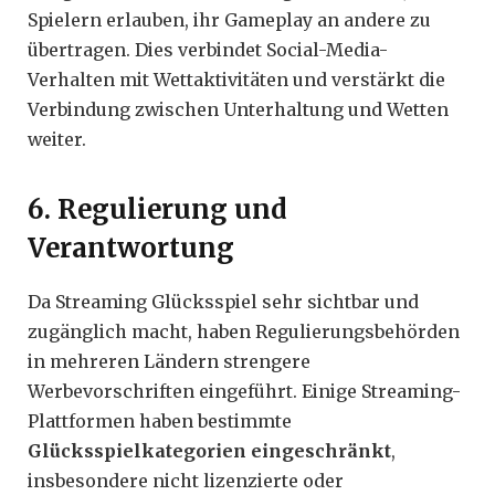
Spielern erlauben, ihr Gameplay an andere zu
übertragen. Dies verbindet Social-Media-
Verhalten mit Wettaktivitäten und verstärkt die
Verbindung zwischen Unterhaltung und Wetten
weiter.
6. Regulierung und
Verantwortung
Da Streaming Glücksspiel sehr sichtbar und
zugänglich macht, haben Regulierungsbehörden
in mehreren Ländern strengere
Werbevorschriften eingeführt. Einige Streaming-
Plattformen haben bestimmte
Glücksspielkategorien eingeschränkt
,
insbesondere nicht lizenzierte oder