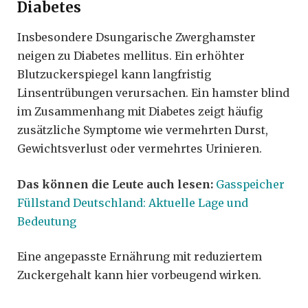
Diabetes
Insbesondere Dsungarische Zwerghamster
neigen zu Diabetes mellitus. Ein erhöhter
Blutzuckerspiegel kann langfristig
Linsentrübungen verursachen. Ein hamster blind
im Zusammenhang mit Diabetes zeigt häufig
zusätzliche Symptome wie vermehrten Durst,
Gewichtsverlust oder vermehrtes Urinieren.
Das können die Leute auch lesen:
Gasspeicher
Füllstand Deutschland: Aktuelle Lage und
Bedeutung
Eine angepasste Ernährung mit reduziertem
Zuckergehalt kann hier vorbeugend wirken.