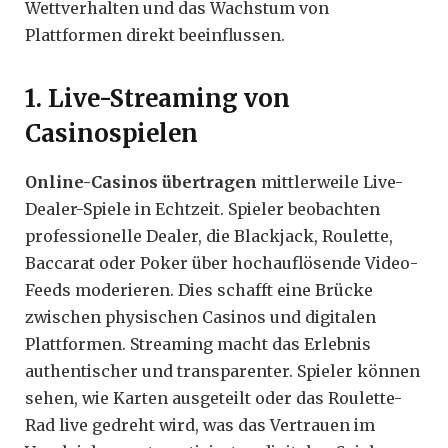
Wettverhalten und das Wachstum von
Plattformen direkt beeinflussen.
1. Live-Streaming von
Casinospielen
Online-Casinos übertragen
mittlerweile Live-
Dealer-Spiele in Echtzeit. Spieler beobachten
professionelle Dealer, die Blackjack, Roulette,
Baccarat oder Poker über hochauflösende Video-
Feeds moderieren. Dies schafft eine Brücke
zwischen physischen Casinos und digitalen
Plattformen. Streaming macht das Erlebnis
authentischer und transparenter. Spieler können
sehen, wie Karten ausgeteilt oder das Roulette-
Rad live gedreht wird, was das Vertrauen im