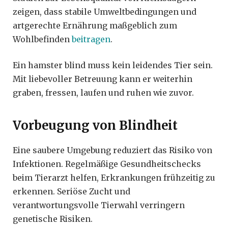
zeigen, dass stabile Umweltbedingungen und
artgerechte Ernährung maßgeblich zum
Wohlbefinden
beitragen
.
Ein hamster blind muss kein leidendes Tier sein.
Mit liebevoller Betreuung kann er weiterhin
graben, fressen, laufen und ruhen wie zuvor.
Vorbeugung von Blindheit
Eine saubere Umgebung reduziert das Risiko von
Infektionen. Regelmäßige Gesundheitschecks
beim Tierarzt helfen, Erkrankungen frühzeitig zu
erkennen. Seriöse Zucht und
verantwortungsvolle Tierwahl verringern
genetische Risiken.