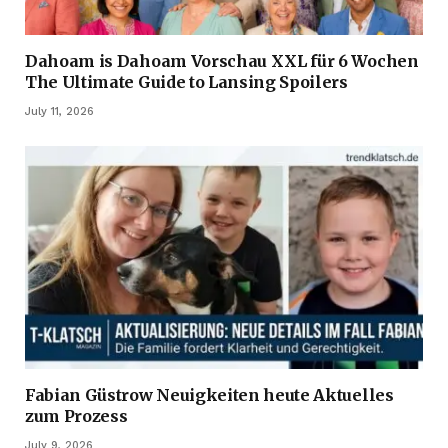
Dahoam is Dahoam Vorschau XXL für 6 Wochen
The Ultimate Guide to Lansing Spoilers
July 11, 2026
Fabian Güstrow Neuigkeiten heute Aktuelles
zum Prozess
July 9, 2026