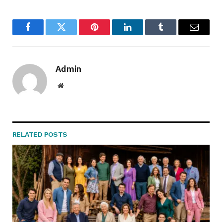
Facebook
Twitter
Pinterest
LinkedIn
Tumblr
Email
Admin
Website
RELATED
POSTS