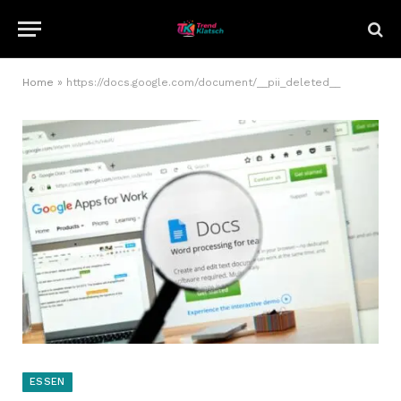
Home
»
https://docs.google.com/document/__pii_deleted__
ESSEN