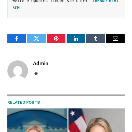
Weitere Updates finden Sie unter: 
TREAND KLAT
SCH
Facebook
Twitter
Pinterest
LinkedIn
Tumblr
Email
Admin
Website
RELATED
POSTS