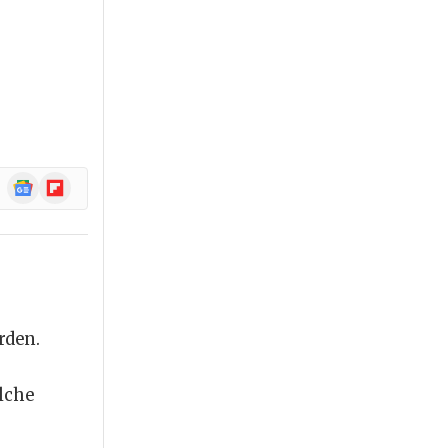
Google
Flipboard
News
rden.
elche