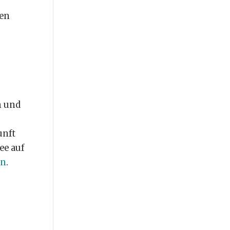
sen
n und
unft
ee auf
en
.