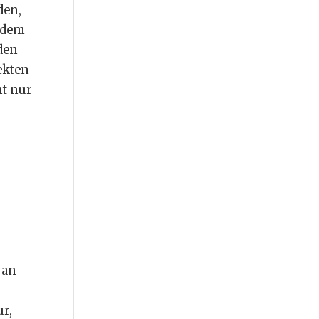
den,
n dem
den
ekten
ht nur
 an
ur,