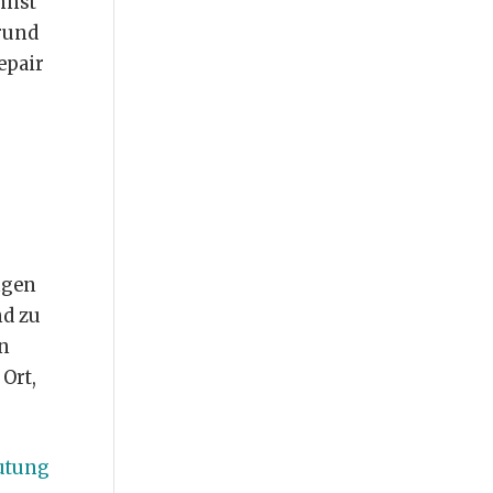
nnst
Grund
epair
ngen
nd zu
en
Ort,
eutung