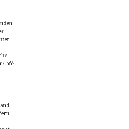
tänden
er
nter
che
r Café
tand
fern