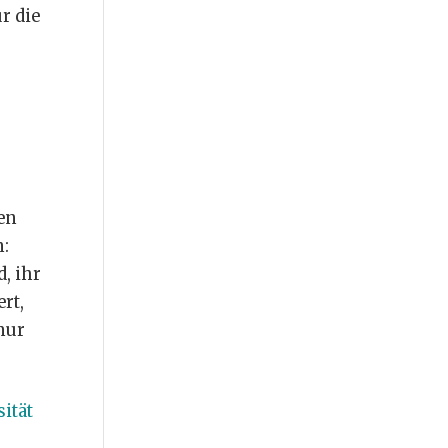
r die
en
n:
, ihr
rt,
nur
ität