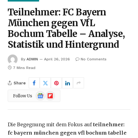
Teilnehmer: FC Bayern
München gegen VfL
Bochum Tabelle – Analyse,
Statistik und Hintergrund
By
ADMIN
April 26, 2026
No Comments
7 Mins Read
Share
Google
Flipboard
Follow Us
News
Die Begegnung mit dem Fokus auf
teilnehmer:
fc bayern münchen gegen vfl bochum tabelle