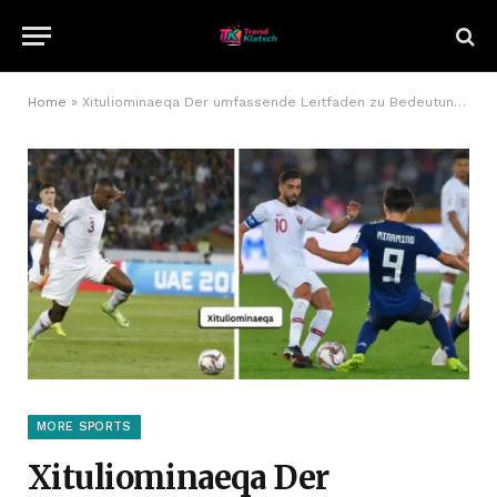
Home
»
Xituliominaeqa Der umfassende Leitfaden zu Bedeutung, Anwendung und Zukunft
MORE SPORTS
Xituliominaeqa Der