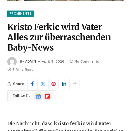
PROMINENTE
Kristo Ferkic wird Vater
Alles zur überraschenden
Baby-News
By
ADMIN
April 9, 2026
No Comments
7 Mins Read
Share
Google
Flipboard
Follow Us
News
Die Nachricht, dass
kristo ferkic wird vater
,