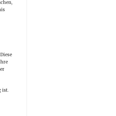
achen,
nis
 Diese
Ihre
er
ist.