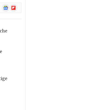
Google
Flipboard
News
iche
e
tige