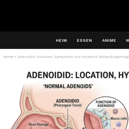
HEIM
ESSEN
ANIME
Home
»
Adenoidid Ursachen, Symptome und moderne Behandlungsmögl