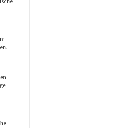
nische
ür
en.
zen
ige
che