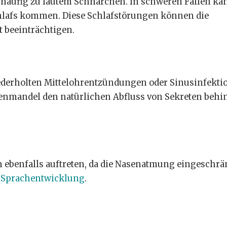
äufig zu lautem Schnarchen. In schweren Fällen ka
hlafs kommen. Diese Schlafstörungen können die
 beeinträchtigen.
iederholten Mittelohrentzündungen oder Sinusinfekti
chenmandel den natürlichen Abfluss von Sekreten behi
 ebenfalls auftreten, da die Nasenatmung eingeschrä
d
Sprachentwicklung
.