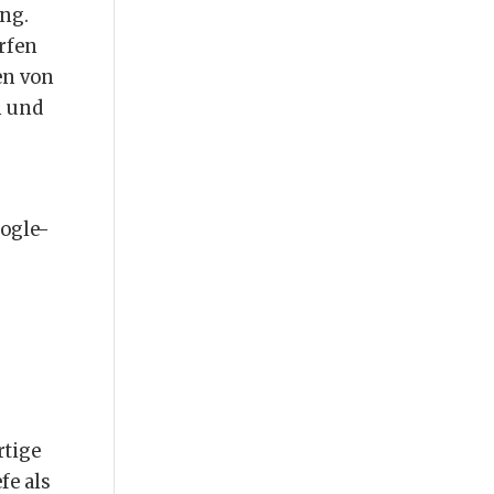
ng.
rfen
en von
n und
oogle-
rtige
fe als