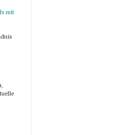
ls mit
ndnis
n,
tuelle