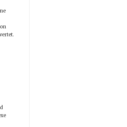
ine
von
ertet.
nd
exe